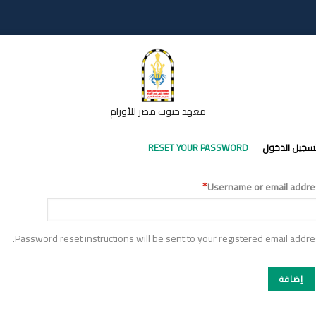
معهد جنوب مصر للأورام
تبويبات
سجيل الدخول
RESET YOUR PASSWORD
أساسية
Username or email addre
Password reset instructions will be sent to your registered email addre