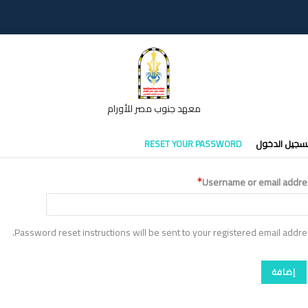
معهد جنوب مصر للأورام
تبويبات
سجيل الدخول
RESET YOUR PASSWORD
أساسية
Username or email addre
Password reset instructions will be sent to your registered email addre