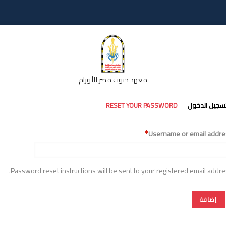
معهد جنوب مصر للأورام
تبويبات
سجيل الدخول
RESET YOUR PASSWORD
أساسية
Username or email addre
Password reset instructions will be sent to your registered email addre