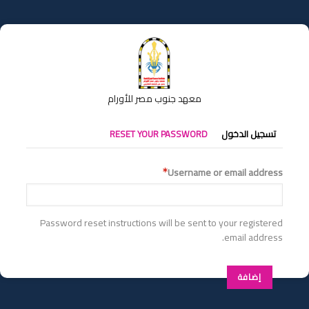
تجاوز
إلى
المحتوى
الرئيسي
معهد جنوب مصر للأورام
التبويبات
تسجيل الدخول
RESET YOUR PASSWORD
الأساسية
Username or email address
Password reset instructions will be sent to your registered
email address.