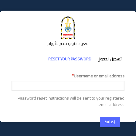
تجاوز
إلى
المحتوى
الرئيسي
معهد جنوب مصر للأورام
التبويبات
تسجيل الدخول
RESET YOUR PASSWORD
الأساسية
Username or email address
Password reset instructions will be sent to your registered
email address.