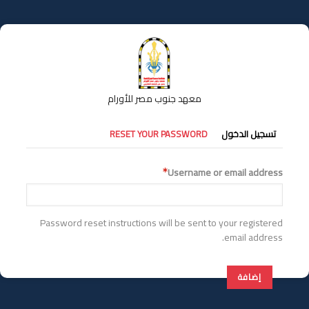
تجاوز
إلى
المحتوى
الرئيسي
معهد جنوب مصر للأورام
التبويبات
تسجيل الدخول
RESET YOUR PASSWORD
الأساسية
Username or email address
Password reset instructions will be sent to your registered
email address.