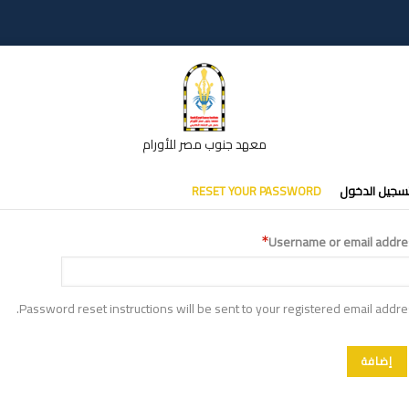
معهد جنوب مصر للأورام
تبويبات
سجيل الدخول
RESET YOUR PASSWORD
أساسية
Username or email addre
Password reset instructions will be sent to your registered email addre