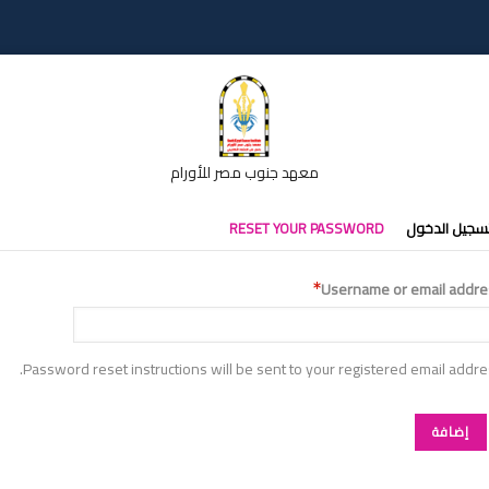
معهد جنوب مصر للأورام
تبويبات
سجيل الدخول
RESET YOUR PASSWORD
أساسية
Username or email addre
Password reset instructions will be sent to your registered email addre