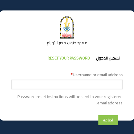
تجاوز
إلى
المحتوى
الرئيسي
معهد جنوب مصر للأورام
التبويبات
تسجيل الدخول
RESET YOUR PASSWORD
الأساسية
Username or email address
Password reset instructions will be sent to your registered
email address.