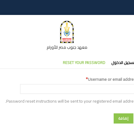
معهد جنوب مصر للأورام
تبويبات
سجيل الدخول
RESET YOUR PASSWORD
أساسية
Username or email addre
Password reset instructions will be sent to your registered email addre