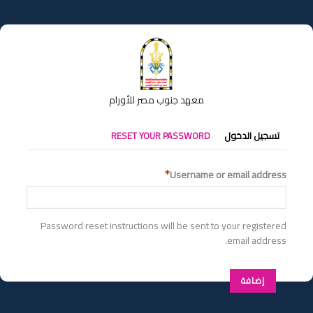
تجاوز
إلى
المحتوى
الرئيسي
معهد جنوب مصر للأورام
التبويبات
تسجيل الدخول
RESET YOUR PASSWORD
الأساسية
Username or email address
Password reset instructions will be sent to your registered
email address.