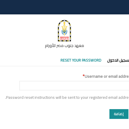
معهد جنوب مصر للأورام
تبويبات
سجيل الدخول
RESET YOUR PASSWORD
أساسية
Username or email addre
Password reset instructions will be sent to your registered email addre