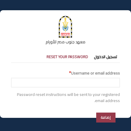
تجاوز
إلى
المحتوى
الرئيسي
معهد جنوب مصر للأورام
التبويبات
تسجيل الدخول
RESET YOUR PASSWORD
الأساسية
Username or email address
Password reset instructions will be sent to your registered
email address.