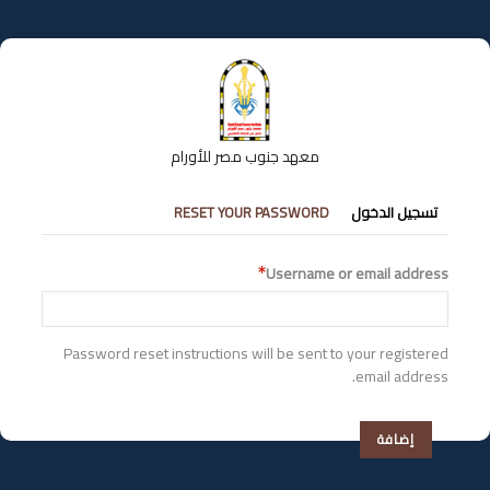
تجاوز
إلى
المحتوى
الرئيسي
معهد جنوب مصر للأورام
التبويبات
تسجيل الدخول
RESET YOUR PASSWORD
الأساسية
Username or email address
Password reset instructions will be sent to your registered
email address.