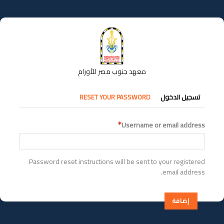
تجاوز
إلى
المحتوى
الرئيسي
معهد جنوب مصر للأورام
التبويبات
تسجيل الدخول
RESET YOUR PASSWORD
الأساسية
Username or email address
Password reset instructions will be sent to your registered
email address.