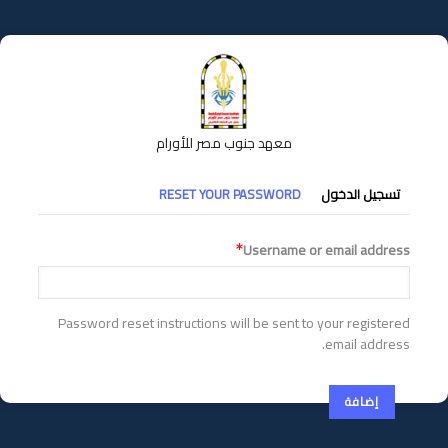
تجاوز
إلى
المحتوى
الرئيسي
معهد جنوب مصر للأورام
التبويبات
تسجيل الدخول
RESET YOUR PASSWORD
الأساسية
Username or email address
Password reset instructions will be sent to your registered
email address.