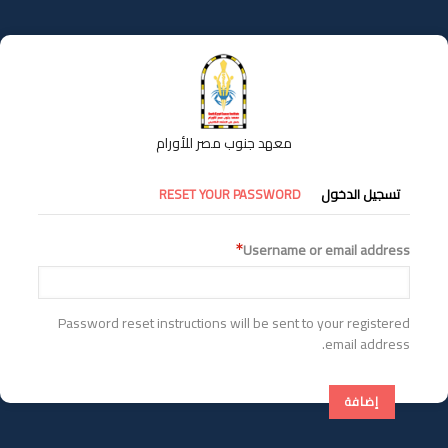
تجاوز
إلى
المحتوى
الرئيسي
معهد جنوب مصر للأورام
التبويبات
تسجيل الدخول
RESET YOUR PASSWORD
الأساسية
Username or email address
Password reset instructions will be sent to your registered
email address.