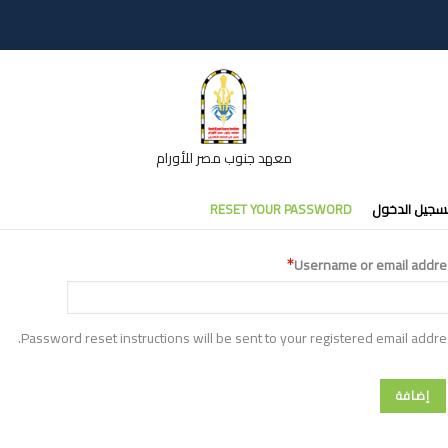
معهد جنوب مصر للأورام
تبويبات
سجيل الدخول
RESET YOUR PASSWORD
أساسية
Username or email addre
Password reset instructions will be sent to your registered email addre