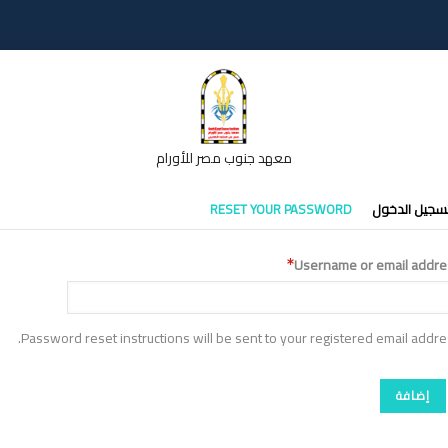
معهد جنوب مصر للأورام
تبويبات
سجيل الدخول
RESET YOUR PASSWORD
أساسية
Username or email addre
Password reset instructions will be sent to your registered email addre