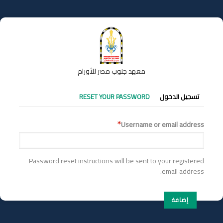
تجاوز
إلى
المحتوى
الرئيسي
معهد جنوب مصر للأورام
التبويبات
تسجيل الدخول
RESET YOUR PASSWORD
الأساسية
Username or email address
Password reset instructions will be sent to your registered
email address.