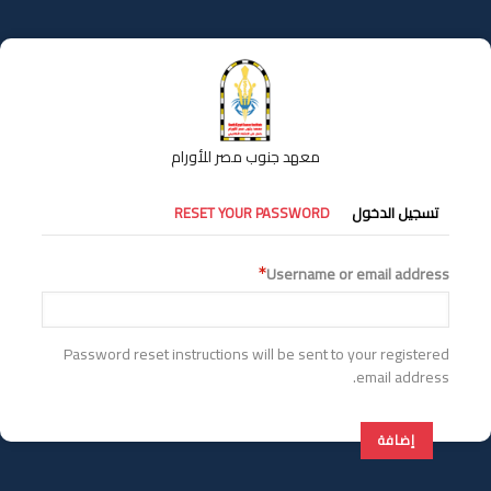
تجاوز
إلى
المحتوى
الرئيسي
معهد جنوب مصر للأورام
التبويبات
تسجيل الدخول
RESET YOUR PASSWORD
الأساسية
Username or email address
Password reset instructions will be sent to your registered
email address.