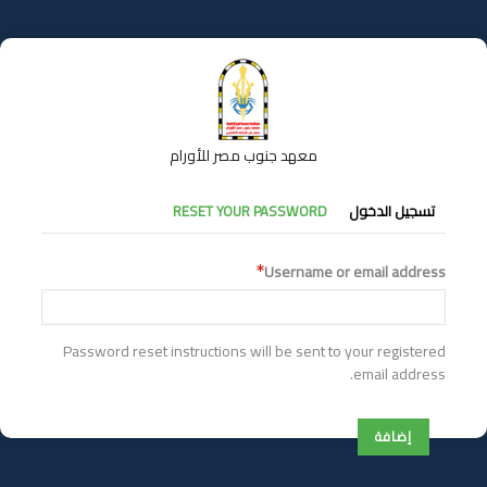
تجاوز
إلى
المحتوى
الرئيسي
معهد جنوب مصر للأورام
التبويبات
تسجيل الدخول
RESET YOUR PASSWORD
الأساسية
Username or email address
Password reset instructions will be sent to your registered
email address.