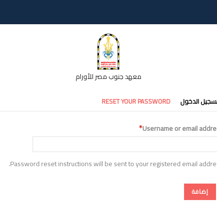
معهد جنوب مصر للأورام
تبويبات
سجيل الدخول
RESET YOUR PASSWORD
أساسية
Username or email addre
Password reset instructions will be sent to your registered email addre