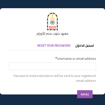
تجاوز
إلى
المحتوى
الرئيسي
معهد جنوب مصر للأورام
التبويبات
تسجيل الدخول
RESET YOUR PASSWORD
الأساسية
Username or email address
Password reset instructions will be sent to your registered
email address.