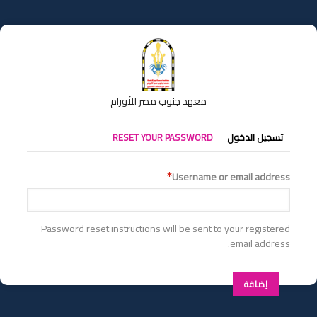
تجاوز
إلى
المحتوى
الرئيسي
معهد جنوب مصر للأورام
التبويبات
تسجيل الدخول
RESET YOUR PASSWORD
الأساسية
Username or email address
Password reset instructions will be sent to your registered
email address.