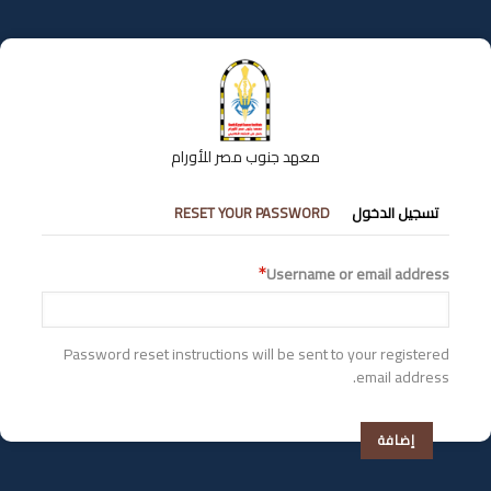
تجاوز
إلى
المحتوى
الرئيسي
معهد جنوب مصر للأورام
التبويبات
تسجيل الدخول
RESET YOUR PASSWORD
الأساسية
Username or email address
Password reset instructions will be sent to your registered
email address.