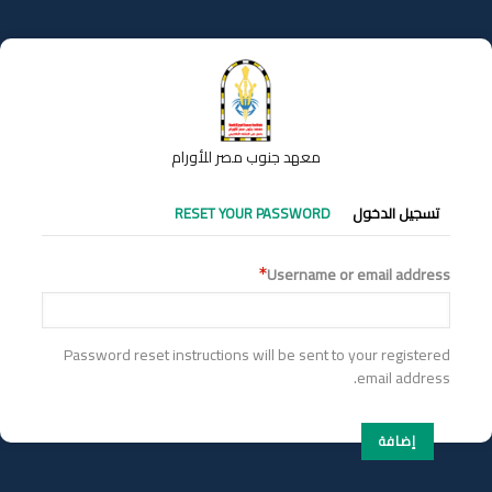
تجاوز
إلى
المحتوى
الرئيسي
معهد جنوب مصر للأورام
التبويبات
تسجيل الدخول
RESET YOUR PASSWORD
الأساسية
Username or email address
Password reset instructions will be sent to your registered
email address.