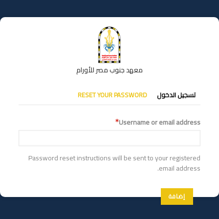
تجاوز
إلى
المحتوى
الرئيسي
معهد جنوب مصر للأورام
التبويبات
تسجيل الدخول
RESET YOUR PASSWORD
الأساسية
Username or email address
Password reset instructions will be sent to your registered
email address.