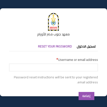
تجاوز
إلى
المحتوى
الرئيسي
معهد جنوب مصر للأورام
التبويبات
تسجيل الدخول
RESET YOUR PASSWORD
الأساسية
Username or email address
Password reset instructions will be sent to your registered
email address.