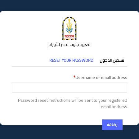
تجاوز
إلى
المحتوى
الرئيسي
معهد جنوب مصر للأورام
التبويبات
تسجيل الدخول
RESET YOUR PASSWORD
الأساسية
Username or email address
Password reset instructions will be sent to your registered
email address.