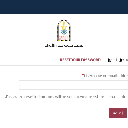
معهد جنوب مصر للأورام
تبويبات
سجيل الدخول
RESET YOUR PASSWORD
أساسية
Username or email addre
Password reset instructions will be sent to your registered email addre