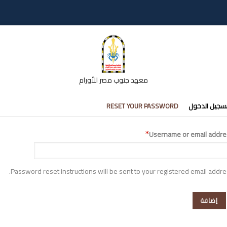
معهد جنوب مصر للأورام
تبويبات
سجيل الدخول
RESET YOUR PASSWORD
أساسية
Username or email addre
Password reset instructions will be sent to your registered email addre