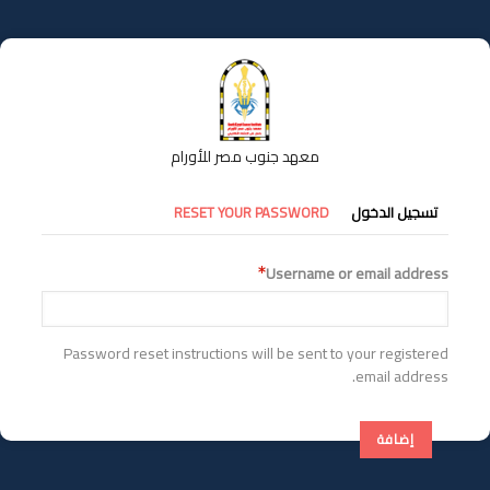
تجاوز
إلى
المحتوى
الرئيسي
معهد جنوب مصر للأورام
التبويبات
تسجيل الدخول
RESET YOUR PASSWORD
الأساسية
Username or email address
Password reset instructions will be sent to your registered
email address.