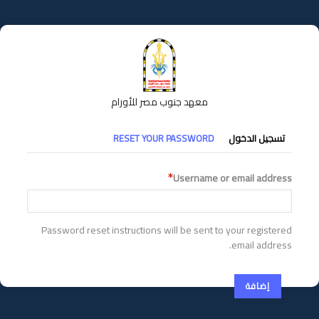
تجاوز
إلى
المحتوى
الرئيسي
معهد جنوب مصر للأورام
التبويبات
تسجيل الدخول
RESET YOUR PASSWORD
الأساسية
Username or email address
Password reset instructions will be sent to your registered
email address.