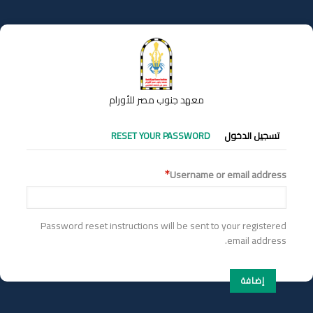
تجاوز
إلى
المحتوى
الرئيسي
معهد جنوب مصر للأورام
التبويبات
تسجيل الدخول
RESET YOUR PASSWORD
الأساسية
Username or email address
Password reset instructions will be sent to your registered
email address.