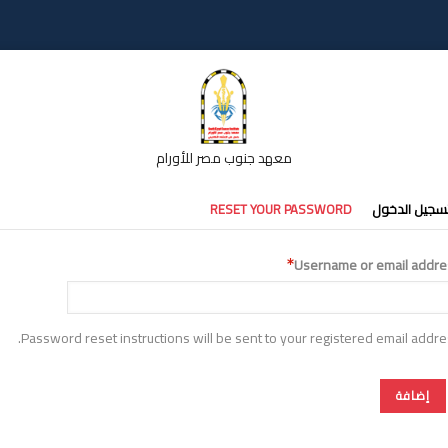
معهد جنوب مصر للأورام
تبويبات
سجيل الدخول
RESET YOUR PASSWORD
أساسية
Username or email addre
Password reset instructions will be sent to your registered email addre