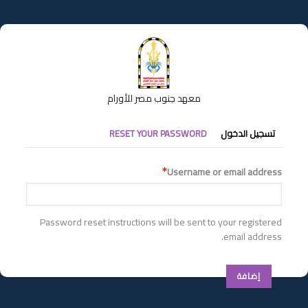
تجاوز
إلى
المحتوى
الرئيسي
معهد جنوب مصر للأورام
التبويبات
تسجيل الدخول
RESET YOUR PASSWORD
الأساسية
Username or email address
Password reset instructions will be sent to your registered
email address.