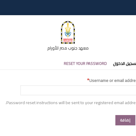
معهد جنوب مصر للأورام
تبويبات
سجيل الدخول
RESET YOUR PASSWORD
أساسية
Username or email addre
Password reset instructions will be sent to your registered email addre