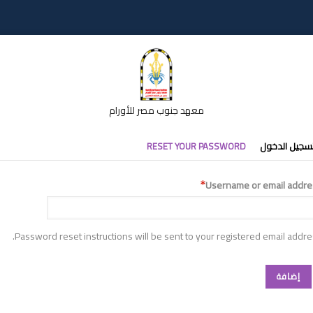
معهد جنوب مصر للأورام
تبويبات
سجيل الدخول
RESET YOUR PASSWORD
أساسية
Username or email addre
Password reset instructions will be sent to your registered email addre