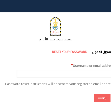
معهد جنوب مصر للأورام
تبويبات
سجيل الدخول
RESET YOUR PASSWORD
أساسية
Username or email addre
Password reset instructions will be sent to your registered email addre