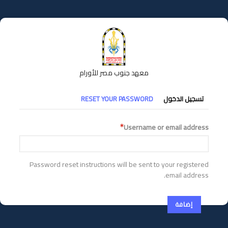
تجاوز
إلى
المحتوى
الرئيسي
معهد جنوب مصر للأورام
التبويبات
تسجيل الدخول
RESET YOUR PASSWORD
الأساسية
Username or email address
Password reset instructions will be sent to your registered
email address.