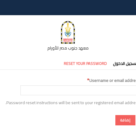
معهد جنوب مصر للأورام
تبويبات
سجيل الدخول
RESET YOUR PASSWORD
أساسية
Username or email addre
Password reset instructions will be sent to your registered email addre