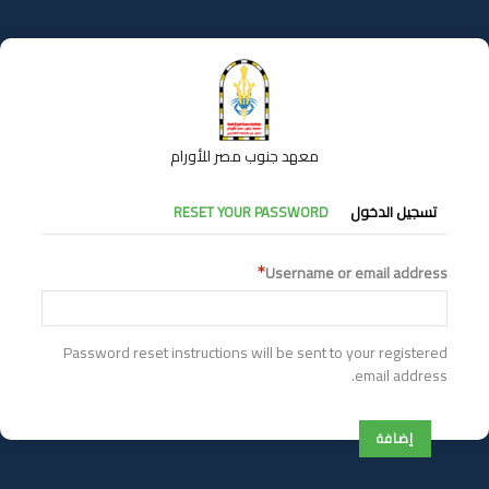
تجاوز
إلى
المحتوى
الرئيسي
معهد جنوب مصر للأورام
التبويبات
تسجيل الدخول
RESET YOUR PASSWORD
الأساسية
Username or email address
Password reset instructions will be sent to your registered
email address.