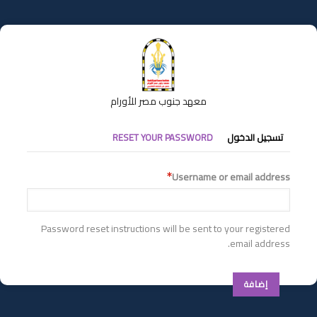
تجاوز
إلى
المحتوى
الرئيسي
معهد جنوب مصر للأورام
التبويبات
تسجيل الدخول
RESET YOUR PASSWORD
الأساسية
Username or email address
Password reset instructions will be sent to your registered
email address.