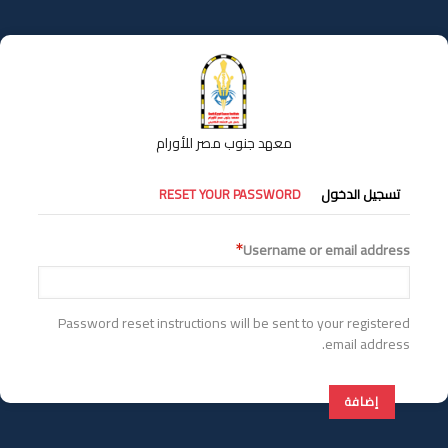
تجاوز
إلى
المحتوى
الرئيسي
معهد جنوب مصر للأورام
التبويبات
تسجيل الدخول
RESET YOUR PASSWORD
الأساسية
Username or email address
Password reset instructions will be sent to your registered
email address.