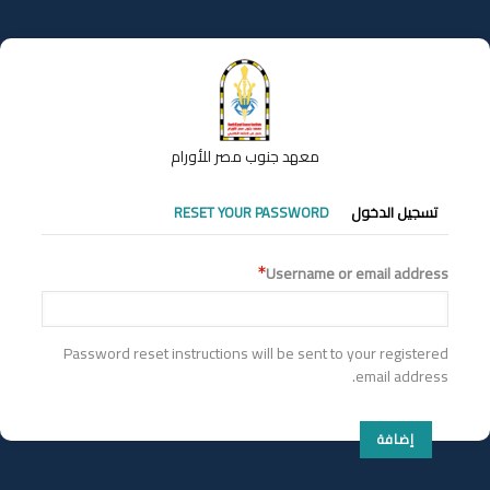
تجاوز
إلى
المحتوى
الرئيسي
معهد جنوب مصر للأورام
التبويبات
تسجيل الدخول
RESET YOUR PASSWORD
الأساسية
Username or email address
Password reset instructions will be sent to your registered
email address.