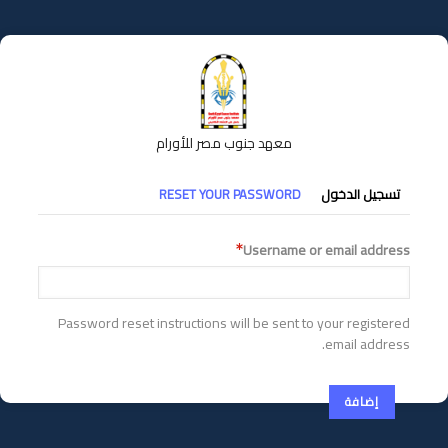
تجاوز
إلى
المحتوى
الرئيسي
معهد جنوب مصر للأورام
التبويبات
تسجيل الدخول
RESET YOUR PASSWORD
الأساسية
Username or email address
Password reset instructions will be sent to your registered
email address.