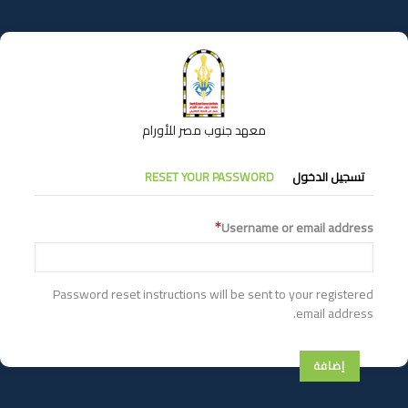
تجاوز
إلى
المحتوى
الرئيسي
معهد جنوب مصر للأورام
التبويبات
تسجيل الدخول
RESET YOUR PASSWORD
الأساسية
Username or email address
Password reset instructions will be sent to your registered
email address.