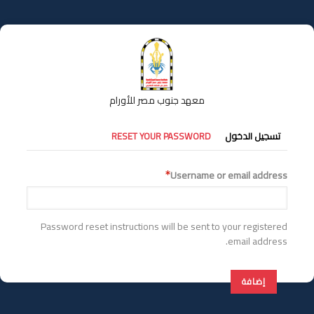
تجاوز
إلى
المحتوى
الرئيسي
معهد جنوب مصر للأورام
التبويبات
تسجيل الدخول
RESET YOUR PASSWORD
الأساسية
Username or email address
Password reset instructions will be sent to your registered
email address.