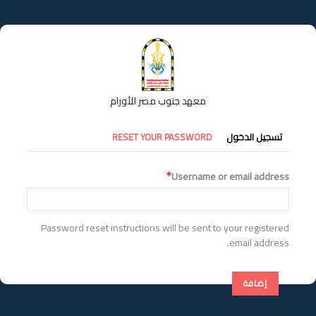
تجاوز
إلى
المحتوى
الرئيسي
معهد جنوب مصر للأورام
التبويبات
تسجيل الدخول
RESET YOUR PASSWORD
الأساسية
Username or email address
Password reset instructions will be sent to your registered
email address.